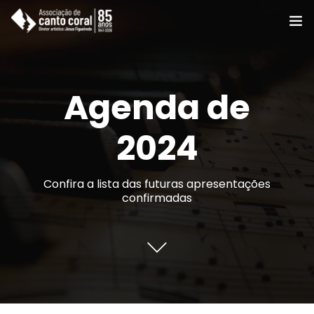
A ACC
Agenda de
Coros e Grupos
Cursos
2024
Notícias e eventos
Confira a lista das futuras apresentações
confirmadas
Agenda e programas
Apoie
Associe-se
Contato