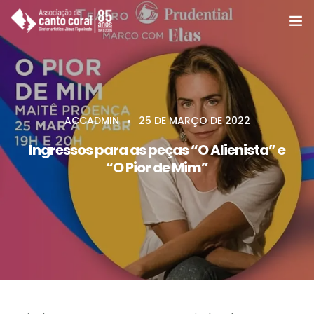
A ACC
Coros e Grupos
ACCADMIN
25 DE MARÇO DE 2022
Cursos
Ingressos para as peças “O Alienista” e
“O Pior de Mim”
Notícias e eventos
Agenda e programas
Apoie
Associe-se
Contato