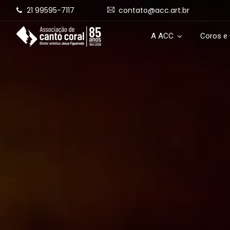
21 99595-7117
contato@acc.art.br
A ACC
Coros e