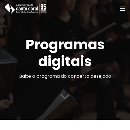
A ACC
Programas
Coros e Grupos
Cursos
digitais
Notícias e eventos
Baixe o programa do concerto desejado
Agenda e programas
Apoie
Associe-se
Contato