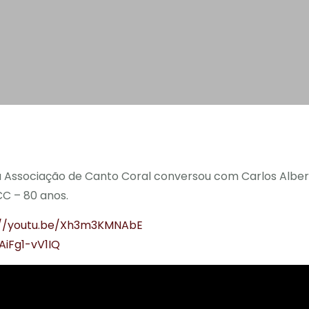
da Associação de Canto Coral conversou com Carlos Albe
CC – 80 anos.
://youtu.be/Xh3m3KMNAbE
AiFg1-vV1IQ