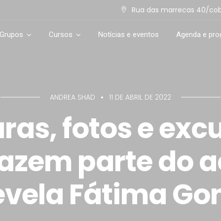
Rua das marrecas 40/cob. 
 Grupos
Cursos
Notícias e eventos
Agenda e pr
ANDREA SHAD
11 DE ABRIL DE 2022
uras, fotos e exc
fazem parte do a
evela Fátima Go