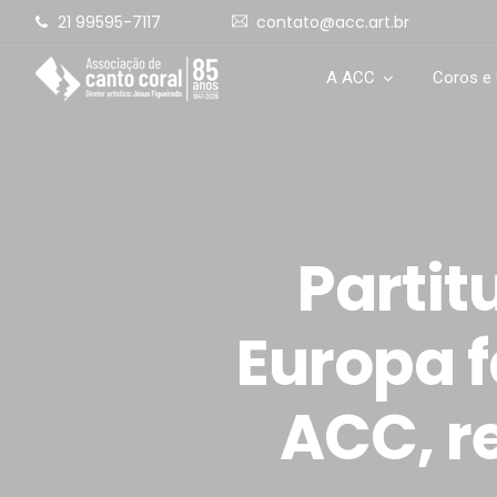
21 99595-7117
contato@acc.art.br
A ACC
Coros e
Partit
Europa 
ACC, r