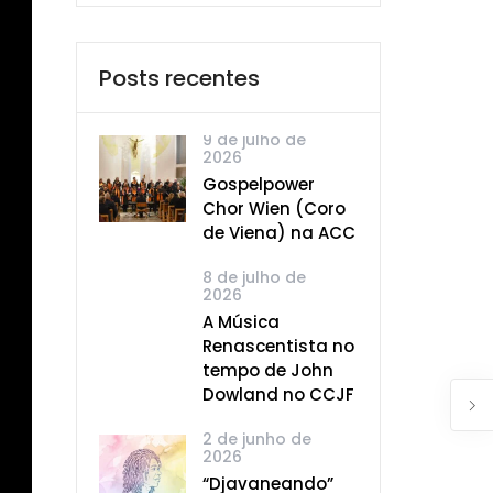
Posts recentes
9 de julho de
2026
Gospelpower
Chor Wien (Coro
de Viena) na ACC
8 de julho de
2026
A Música
Renascentista no
tempo de John
Dowland no CCJF
2 de junho de
2026
“Djavaneando”