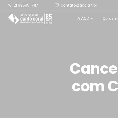
21 99595-7117
contato@acc.art.br
A ACC
Coros e
Cancel
com C