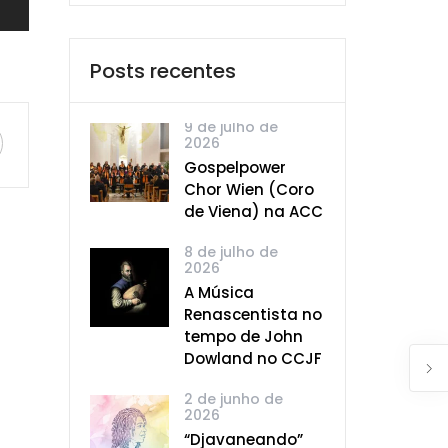
Posts recentes
9 de julho de
2026
Gospelpower
Chor Wien (Coro
de Viena) na ACC
8 de julho de
2026
A Música
Renascentista no
tempo de John
Dowland no CCJF
2 de junho de
2026
“Djavaneando”