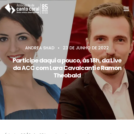
A ACC
Coros e Grupos
ANDREA SHAD
23 DE JUNHO DE 2022
Cursos
Participe daqui a pouco, às 18h, da Live
da ACC com Lara Cavalcanti e Ramon
Notícias e eventos
Theobald
Agenda e programas
Apoie
Associe-se
Contato