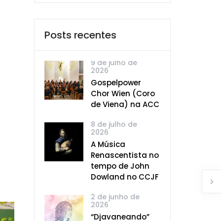
Posts recentes
9 de julho de
2026
Gospelpower
Chor Wien (Coro
de Viena) na ACC
8 de julho de
2026
A Música
Renascentista no
tempo de John
Dowland no CCJF
2 de junho de
2026
“Djavaneando”