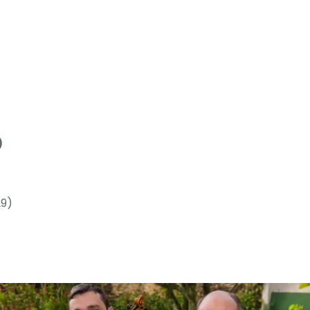
)
29)
8