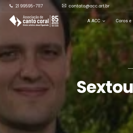
21 99595-7117
contato@acc.art.br
A ACC
Coros e
Sextou