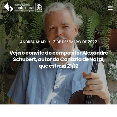
A ACC
Coros e Grupos
ANDREA SHAD
2 DE DEZEMBRO DE 2022
Cursos
Veja o convite do compositor Alexandre
Schubert, autor da Cantata de Natal,
Notícias e eventos
que estreia 21/12
Agenda e programas
Apoie
Associe-se
Contato