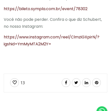
https://bileto.sympla.com.br/event/78302
Você não pode perder. Confira o que diz Schubert,
no nosso Instagram:
https://www.instagram.com/reel/ClmziGXpirN/?
igshid=YmMyMTA2M2Y=
13