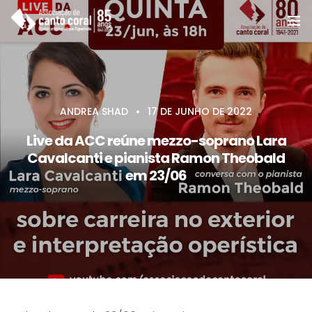
A ACC
Coros e Grupos
ANDREA SHAD
17 DE JUNHO DE 2022
Cursos
Live da ACC reúne mezzo-soprano Lara
Cavalcanti e pianista Ramon Theobald
Notícias e eventos
em 23/06
Agenda e programas
Apoie
Associe-se
Contato