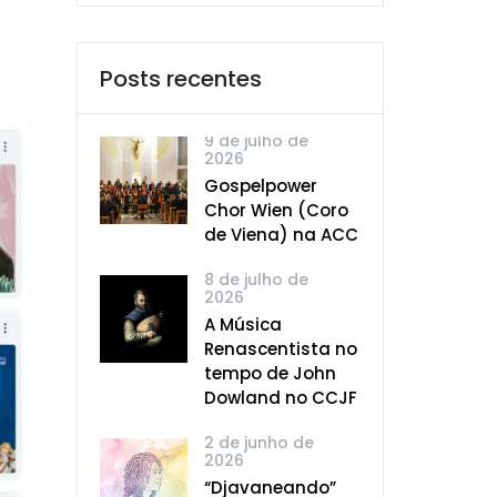
Posts recentes
9 de julho de
2026
Gospelpower
Chor Wien (Coro
de Viena) na ACC
8 de julho de
2026
A Música
Renascentista no
tempo de John
Dowland no CCJF
2 de junho de
2026
“Djavaneando”