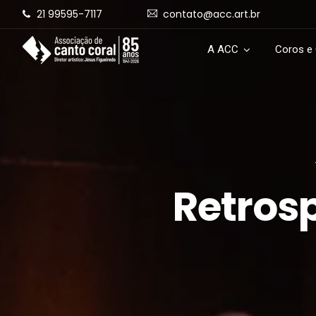
21 99595-7117
contato@acc.art.br
A ACC
Coros e
Retros