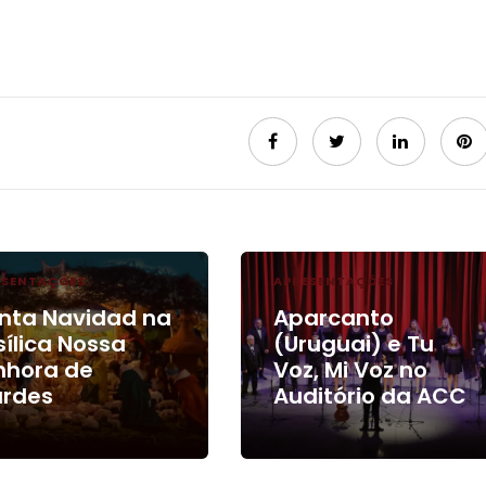
ESENTAÇÕES
APRESENTAÇÕES
nta Navidad na
Aparcanto
ílica Nossa
(Uruguai) e Tu
nhora de
Voz, Mi Voz no
urdes
Auditório da ACC