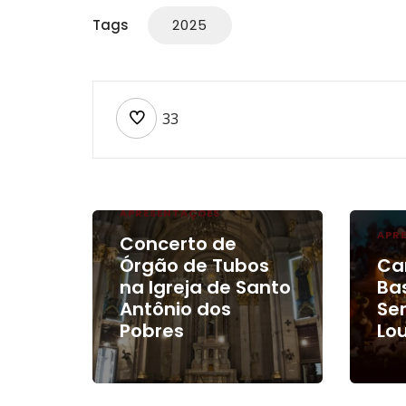
Tags
2025
33
APRESENTAÇÕES
APR
Concerto de
Órgão de Tubos
Ca
na Igreja de Santo
Bas
Antônio dos
Se
Pobres
Lo