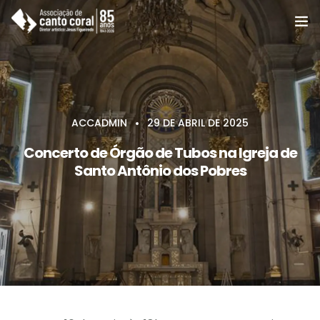
A ACC
Coros e Grupos
ACCADMIN
29 DE ABRIL DE 2025
Cursos
Concerto de Órgão de Tubos na Igreja de
Santo Antônio dos Pobres
Notícias e eventos
Agenda e programas
Apoie
Associe-se
Contato