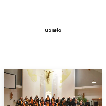
A ACC
Galeria
Coros e Grupos
Cursos
Notícias e eventos
Agenda e programas
Apoie
Associe-se
Contato